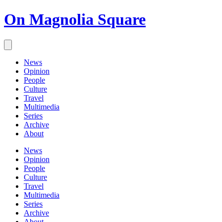
On Magnolia Square
News
Opinion
People
Culture
Travel
Multimedia
Series
Archive
About
News
Opinion
People
Culture
Travel
Multimedia
Series
Archive
About